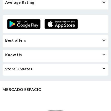
Average Rating
chosen
on
the
product
page
Best offers
Know Us
Store Updates
MERCADO ESPACIO