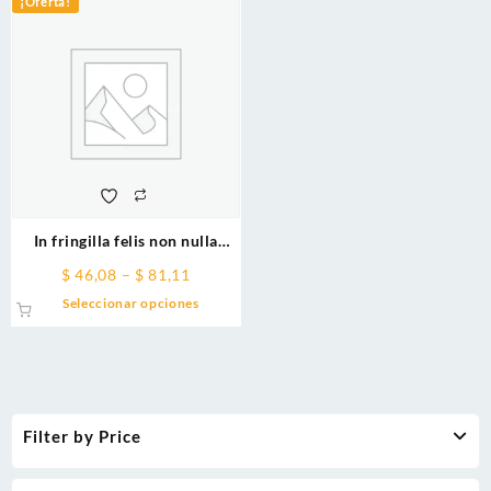
¡Oferta!
In fringilla felis non nulla
porta rutrum
Price
$
46,08
–
$
81,11
range:
This
Seleccionar opciones
$ 46,08
product
through
has
$ 81,11
multiple
variants.
The
Filter by Price
options
may
be