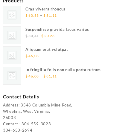
Products
Cras viverra rhoncus
Price
–
$
60,83
$
81,11
range:
$ 60,83
Suspendisse gravida lacus varius
through
Original
Current
$
30,41
$
20,28
$ 81,11
price
price
was:
is:
Aliquam erat volutpat
$ 30,41.
$ 20,28.
$
46,08
In fringilla felis non nulla porta rutrum
Price
–
$
46,08
$
81,11
range:
$ 46,08
through
Contact Details
$ 81,11
Address: 3548 Columbia Mine Road,
Wheeling, West Virginia,
26003
Contact : 304-559-3023
304-650-2694