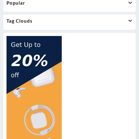
Popular
chosen
on
the
Tag Clouds
product
page