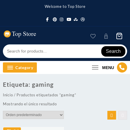
Skip
Welcome to Top Store
to
content
Search
Category
MENU
Etiqueta:
gaming
Inicio
/ Productos etiquetados “gaming”
Mostrando el único resultado