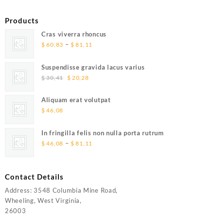
Products
Cras viverra rhoncus
Price
–
$
60,83
$
81,11
range:
$ 60,83
Suspendisse gravida lacus varius
through
Original
Current
$
30,41
$
20,28
$ 81,11
price
price
was:
is:
Aliquam erat volutpat
$ 30,41.
$ 20,28.
$
46,08
In fringilla felis non nulla porta rutrum
Price
–
$
46,08
$
81,11
range:
$ 46,08
through
Contact Details
$ 81,11
Address: 3548 Columbia Mine Road,
Wheeling, West Virginia,
26003