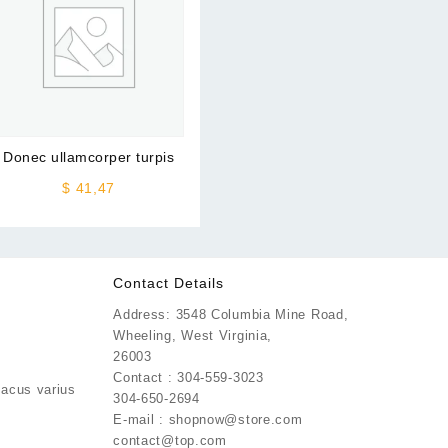
Donec ullamcorper turpis
$
41,47
Contact Details
Address: 3548 Columbia Mine Road,
Wheeling, West Virginia,
:
26003
,83
Contact : 304-559-3023
lacus varius
ugh
304-650-2694
t
11
E-mail : shopnow@store.com
contact@top.com