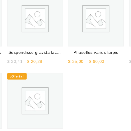
s
Suspendisse gravida lacus
Phasellus varius turpis
varius
Original
Current
Price
$
30,41
$
20,28
$
35,00
–
$
90,00
price
price
range:
was:
is:
$ 35,00
¡Oferta!
$ 30,41.
$ 20,28.
through
$ 90,00