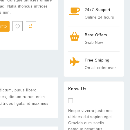
at. Quisque ultricies ornare
ac. Nulla rhoncus ultrices
24x7 Support
es non.
Online 24 hours
rrito
Best Offers
Grab Now
Free Shiping
On all order over
Know Us
dictum, purus libero
ces, dictum rutrum enim.
ultrices ligula, id maximus
Neque viverra justo nec
ultrices dui sapien eget.
Gravida cum sociis
natoque penatibus.