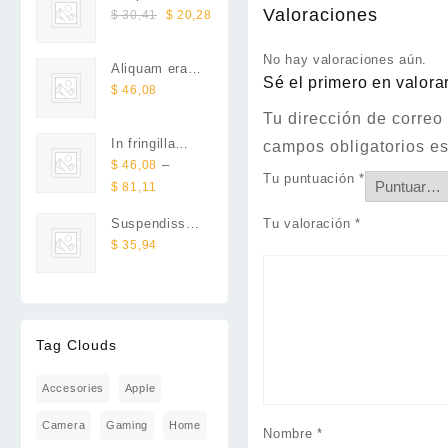
Valoraciones
Original
Current
gravida lacus
$
30,41
$
20,28
through
price
price
varius
$ 81,11
was:
is:
No hay valoraciones aún.
Aliquam erat
$ 30,41.
$ 20,28.
Sé el primero en valora
volutpat
$
46,08
Tu dirección de correo
In fringilla
campos obligatorios e
felis non nulla
–
$
46,08
Tu puntuación
*
porta rutrum
Price
$
81,11
range:
Suspendisse
Tu valoración
*
$ 46,08
volutpat
$
35,94
through
massa
$ 81,11
Tag Clouds
Accesories
Apple
Camera
Gaming
Home
Nombre
*