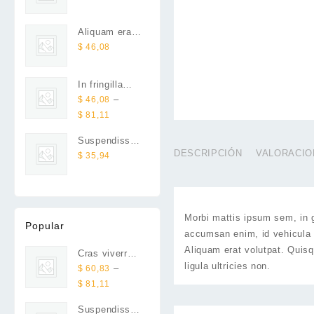
price
price
varius
$ 81,11
was:
is:
Aliquam erat
$ 30,41.
$ 20,28.
volutpat
$
46,08
In fringilla
felis non nulla
–
$
46,08
porta rutrum
Price
$
81,11
range:
Suspendisse
$ 46,08
DESCRIPCIÓN
VALORACION
volutpat
$
35,94
through
massa
$ 81,11
Morbi mattis ipsum sem, in g
Popular
accumsan enim, id vehicula 
Aliquam erat volutpat. Quisq
Cras viverra
ligula ultricies non.
rhoncus
–
$
60,83
Price
$
81,11
range:
Suspendisse
$ 60,83