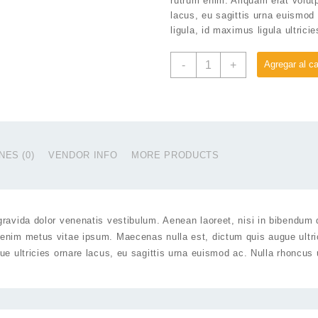
rutrum enim. Aliquam erat volutp
lacus, eu sagittis urna euismod 
ligula, id maximus ligula ultrici
Suspendisse
-
+
Agregar al ca
vehicula
at
dui
cantidad
ES (0)
VENDOR INFO
MORE PRODUCTS
ravida dolor venenatis vestibulum. Aenean laoreet, nisi in bibendum 
enim metus vitae ipsum. Maecenas nulla est, dictum quis augue ultri
ue ultricies ornare lacus, eu sagittis urna euismod ac. Nulla rhoncus 