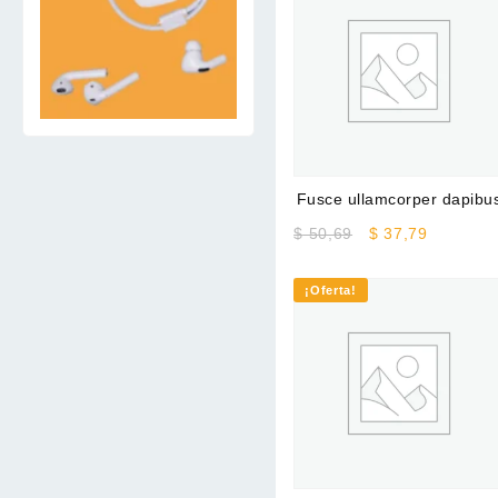
Fusce ullamcorper dapibu
Original
Current
$
50,69
$
37,79
price
price
was:
is:
¡Oferta!
$ 50,69.
$ 37,79.