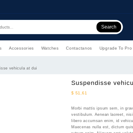
Search
s
Accessories
Watches
Contactanos
Upgrade To Pro
sse vehicula at dui
Suspendisse vehicu
$
51,61
Morbi mattis ipsum sem, in grav
vestibulum. Aenean laoreet, nis
libero accumsan enim, id vehic
Maecenas nulla est, dictum quis