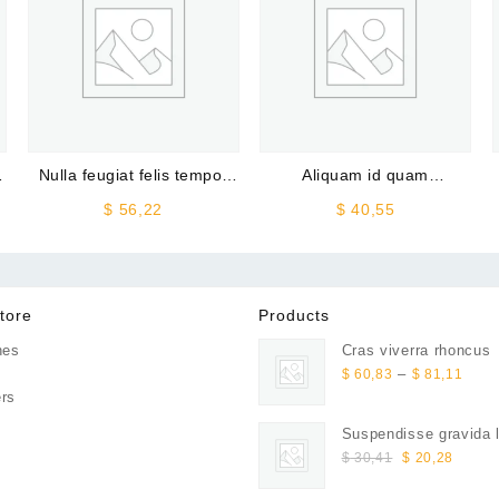
Nulla feugiat felis tempor
Aliquam id quam
sem
elementum arcu eleifend
$
56,22
$
40,55
tore
Products
hes
Cras viverra rhoncus
Price
e
–
$
60,83
$
81,11
range
rs
$ 60
Suspendisse gravida 
thro
Original
Curren
$
30,41
$
20,28
$ 81,
price
price