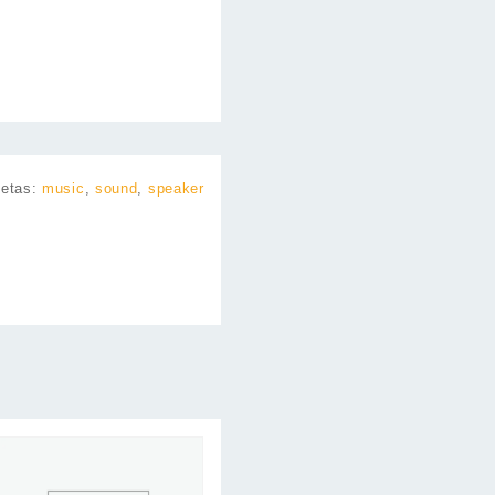
uetas:
music
,
sound
,
speaker