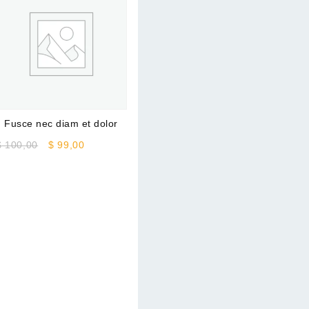
Fusce nec diam et dolor
Original
Current
$
100,00
$
99,00
price
price
was:
is:
$ 100,00.
$ 99,00.