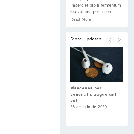
Imperdiet proin fermentum
leo vel orci porta non
Read More
Store Updates
Maecenas nec
Susp
venenatis augue unt
nulla
vel
28 de
28 de julio de 2020