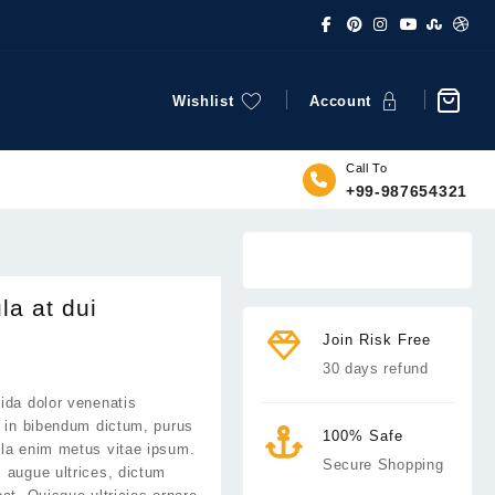
Wishlist
Account
Call To
+99-987654321
la at dui
Join Risk Free
30 days refund
ida dolor venenatis
i in bibendum dictum, purus
100% Safe
ula enim metus vitae ipsum.
Secure Shopping
 augue ultrices, dictum