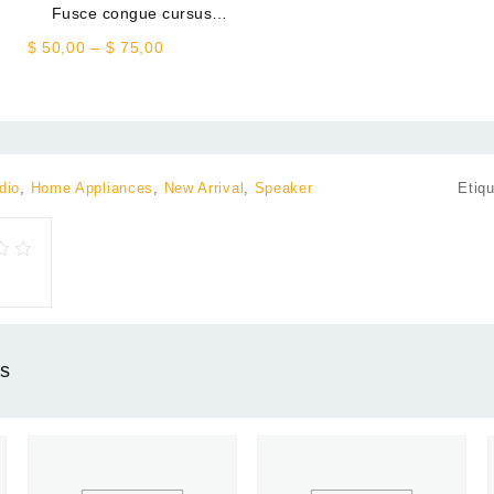
d
Fusce congue cursus
metus
Price
$
50,00
–
$
75,00
range:
$ 50,00
through
$ 75,00
dio
,
Home Appliances
,
New Arrival
,
Speaker
Etiq
os