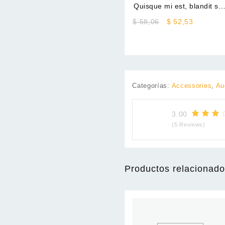
Quisque mi est, blandit se
maximus
Original
Current
$
58,06
$
52,53
price
price
was:
is:
$ 58,06.
$ 52,53.
Categorías:
Accessories
,
Au
3.00
(5 Reviews)
Productos relacionad