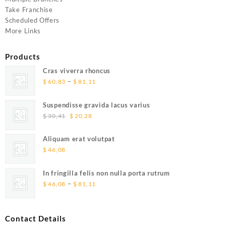
Take Franchise
Scheduled Offers
More Links
Products
Cras viverra rhoncus
Price
–
$
60,83
$
81,11
range:
$ 60,83
Suspendisse gravida lacus varius
through
Original
Current
$
30,41
$
20,28
$ 81,11
price
price
was:
is:
Aliquam erat volutpat
$ 30,41.
$ 20,28.
$
46,08
In fringilla felis non nulla porta rutrum
Price
–
$
46,08
$
81,11
range:
$ 46,08
through
Contact Details
$ 81,11