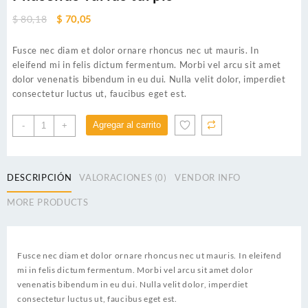
Original
Current
$
80,18
$
70,05
price
price
was:
is:
Fusce nec diam et dolor ornare rhoncus nec ut mauris. In
$ 80,18.
$ 70,05.
eleifend mi in felis dictum fermentum. Morbi vel arcu sit amet
dolor venenatis bibendum in eu dui. Nulla velit dolor, imperdiet
consectetur luctus ut, faucibus eget est.
Phasellus
Agregar al carrito
-
+
varius
turpis
cantidad
DESCRIPCIÓN
VALORACIONES (0)
VENDOR INFO
MORE PRODUCTS
Fusce nec diam et dolor ornare rhoncus nec ut mauris. In eleifend
mi in felis dictum fermentum. Morbi vel arcu sit amet dolor
venenatis bibendum in eu dui. Nulla velit dolor, imperdiet
consectetur luctus ut, faucibus eget est.