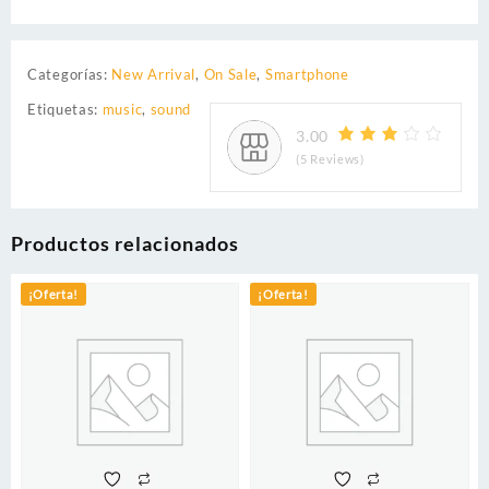
Categorías:
New Arrival
,
On Sale
,
Smartphone
Etiquetas:
music
,
sound
3.00
(5 Reviews)
Productos relacionados
¡Oferta!
¡Oferta!