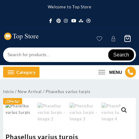
Skip
Welcome to Top Store
to
content
Search
Category
MENU
Inicio
/
New Arrival
/ Phasellus varius turpis
¡Oferta!
Phasellus varius turpis