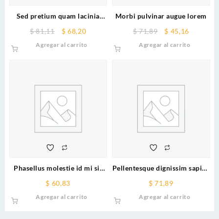
Sed pretium quam lacinia
Morbi pulvinar augue lorem
placerat
Original
Current
Original
Current
$
81,11
$
68,20
$
71,89
$
45,16
price
price
price
price
Agregar al carrito
Agregar al carrito
was:
is:
was:
is:
$ 81,11.
$ 68,20.
$ 71,89.
$ 45,16.
Phasellus molestie id mi sit
Pellentesque dignissim sapien
amet
semper
$
60,83
$
71,89
Agregar al carrito
Agregar al carrito